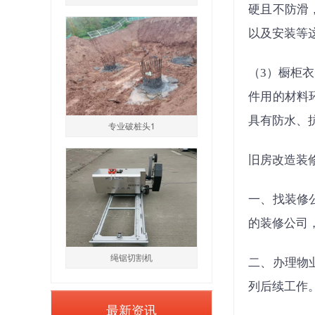
硬且不防滑
以及安装等
（3）橱柜
件用的材料
具有防水、
专业破桩头1
旧房改造装
一、找装修
的装修公司
绳锯切割机
二、办理物
列后续工作
最新资讯