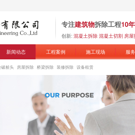
专注
建筑物
拆除工程
10
创新:
混凝土拆除 混凝土切割 房屋
新闻动态
工程案例
施工现场
服
业破桩头
房屋拆除
桥梁拆除
装修拆除
设备租赁