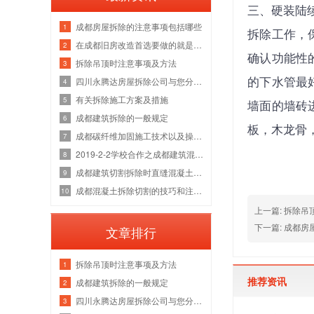
三、硬装陆
成都房屋拆除的注意事项包括哪些
1
拆除工作，
在成都旧房改造首选要做的就是装修拆除
2
确认功能性
拆除吊顶时注意事项及方法
3
四川永腾达房屋拆除公司与您分享高层楼房拆除的方法！
的下水管最
4
有关拆除施工方案及措施
5
墙面的墙砖
成都建筑拆除的一般规定
6
板，木龙骨
成都碳纤维加固施工技术以及操作重点
7
2019-2-2学校合作之成都建筑混凝土切割拆除报告
8
成都建筑切割拆除时直缝混凝土锯切的关键技巧
9
成都混凝土拆除切割的技巧和注意事项
10
上一篇: 拆除
下一篇: 成都
文章排行
拆除吊顶时注意事项及方法
1
推荐资讯
成都建筑拆除的一般规定
2
四川永腾达房屋拆除公司与您分享高层楼房拆除的方法！
3