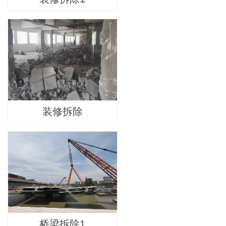
装修拆除
桥梁拆除1